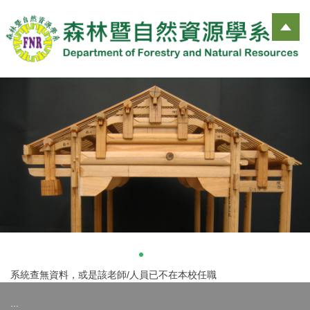
跳
到
主
要
內
容
區
系統查無資料，或是該老師/人員已不在本校任職
:::