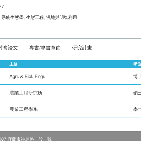
77
; 系統生態學; 生態工程; 濕地與明智利用
討會論文
專書/專書章節
研究計畫
主修
學
Agri. & Biol. Engr.
博
農業工程研究所
碩
農業工程學系
學
007 宜蘭市神農路一段一號