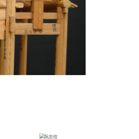
本系通過110年大專院