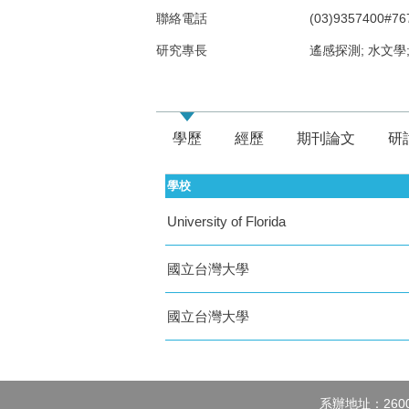
聯絡電話
(03)9357400#76
研究專長
遙感探測; 水文學
學歷
經歷
期刊論文
研
學校
University of Florida
國立台灣大學
國立台灣大學
系辦地址：260