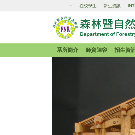
跳
:::
在校學生
新生資訊
IN
到
主
要
內
容
區
系所簡介
師資陣容
招生資