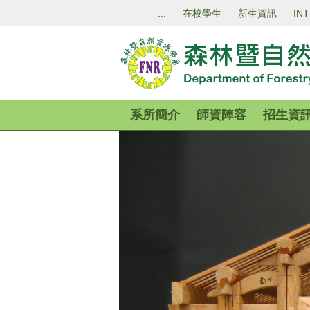
跳
:::
在校學生
新生資訊
IN
到
主
要
內
容
區
系所簡介
師資陣容
招生資