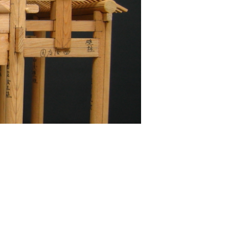
本系通過110年大專院