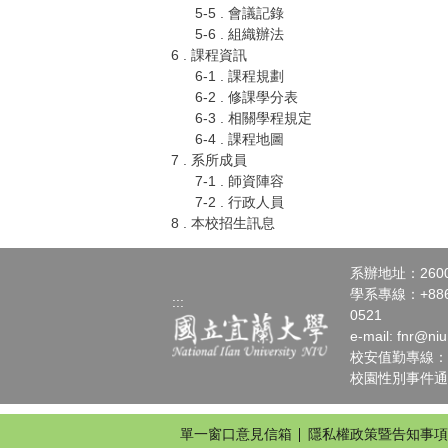
5-5 . 會議記錄
5-6 . 組織辦法
6 . 課程資訊
6-1 . 課程規劃
6-2 . 修課學分表
6-3 . 相關學程規定
6-4 . 課程地圖
7 . 系所成員
7-1 . 師資陣容
7-2 . 行政人員
8 . 本校招生訊息
系辦地址：260
學系專線：+886-3
:::
0521
e-mail:
fnr@niu
校安值勤專線：+886
校園性別事件通報請洽
單一窗口意見信箱
隱私權政策暨告知事項