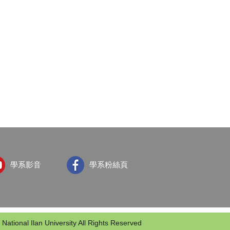
學系影音
學系粉絲頁
 National Ilan University All Rights Reserved