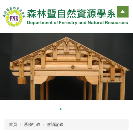
跳
到
主
要
內
容
區
首頁
系務行政
會議記錄