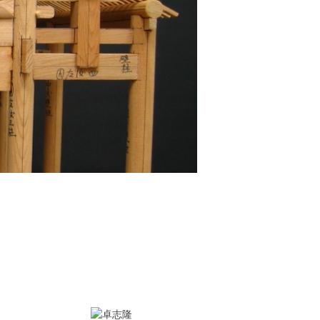
本系通過110年大專院