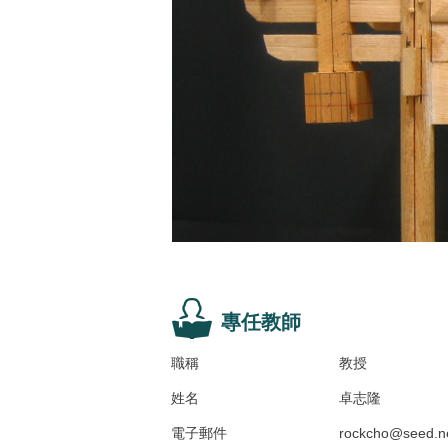
專任教師
職稱
教授
姓名
卓志隆
電子郵件
rockcho@seed.ne