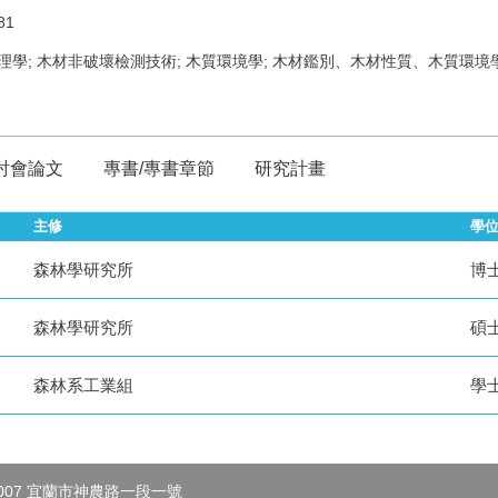
81
物理學; 木材非破壞檢測技術; 木質環境學; 木材鑑別、木材性質、木質環
討會論文
專書/專書章節
研究計畫
主修
學
森林學研究所
博
森林學研究所
碩
森林系工業組
學
007 宜蘭市神農路一段一號