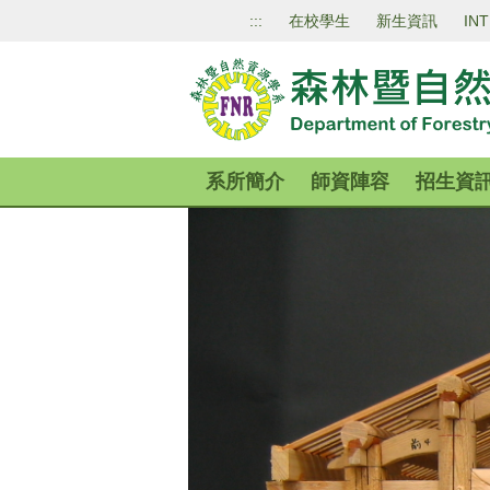
跳
:::
在校學生
新生資訊
IN
到
主
要
內
容
區
系所簡介
師資陣容
招生資