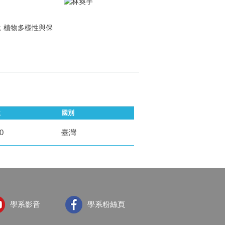
; 植物多樣性與保
位
國別
0
臺灣
學系影音
學系粉絲頁