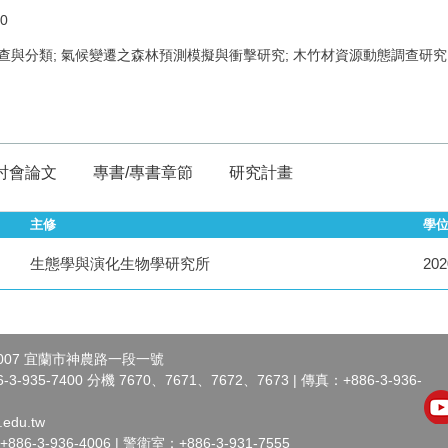
0
調查與分類; 氣候變遷之森林預測模擬與衝擊研究; 木竹材資源動態調查研究
討會論文
專書/專書章節
研究計畫
主修
學
生態學與演化生物學研究所
202
007 宜蘭市神農路一段一號
-935-7400 分機 7670、7671、7672、7673 | 傳真：+886-3-936-
.edu.tw
-3-936-4006 | 警衛室：+886-3-931-7555