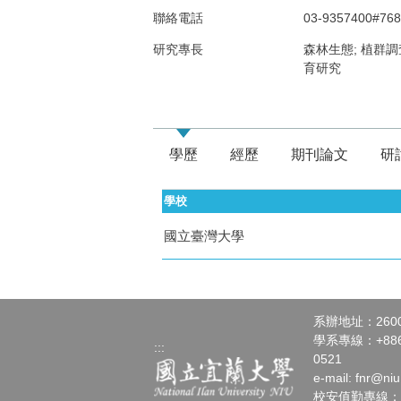
聯絡電話
03-9357400#768
研究專長
森林生態; 植群
育研究
學歷
經歷
期刊論文
研
學校
國立臺灣大學
系辦地址：260
學系專線：+886-3
:::
0521
e-mail:
fnr@niu
校安值勤專線：+886