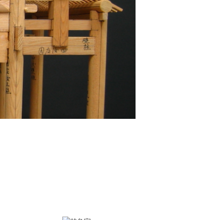
本系通過110年大專院