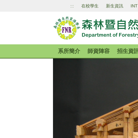
跳
:::
在校學生
新生資訊
IN
到
主
要
內
容
區
系所簡介
師資陣容
招生資