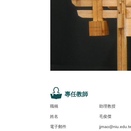
專任教師
職稱
助理教授
姓名
毛俊傑
電子郵件
jjmao@niu.edu.t