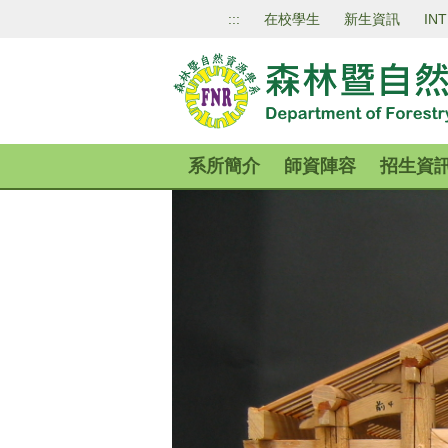
跳
:::
在校學生
新生資訊
IN
到
主
要
內
容
區
系所簡介
師資陣容
招生資