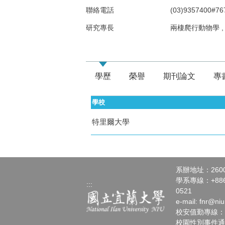
聯絡電話
(03)9357400#76
研究專長
兩棲爬行動物學 
學歷
榮譽
期刊論文
專
學校
特里爾大學
系辦地址：260
學系專線：+886-3
:::
0521
e-mail:
fnr@niu
校安值勤專線：+886
校園性別事件通報請洽