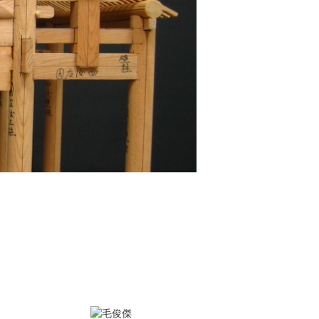
本系通過110年大專院