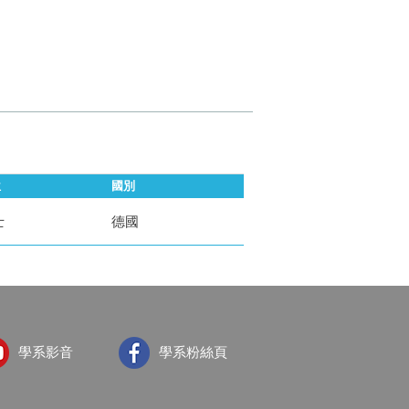
位
國別
士
德國
學系影音
學系粉絲頁