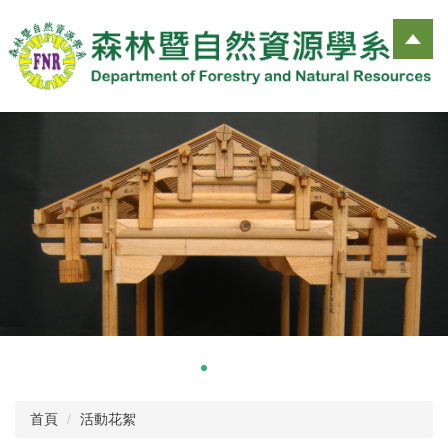
跳
到
主
要
內
容
區
首頁
活動花絮