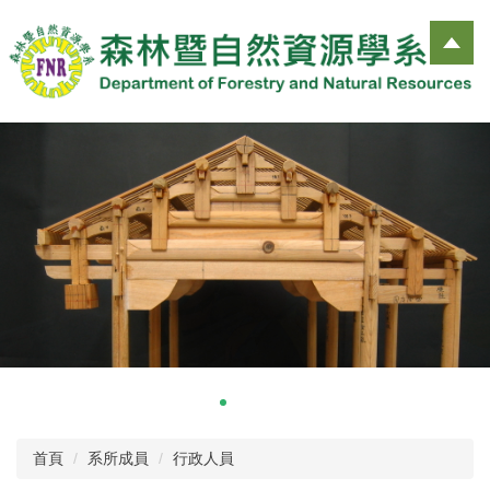
跳
到
主
要
內
容
區
首頁
系所成員
行政人員