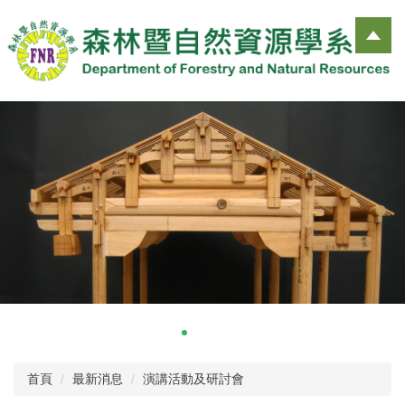
跳
到
主
要
內
容
區
首頁
最新消息
演講活動及研討會