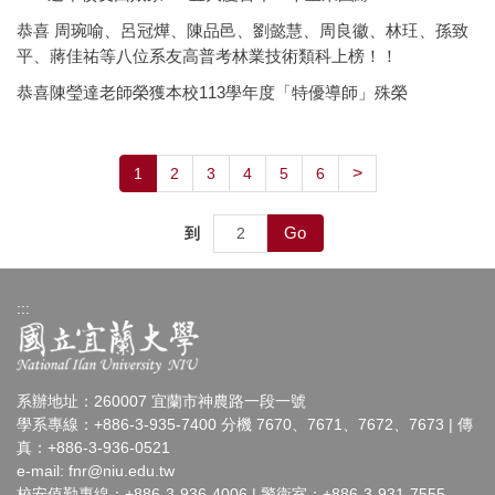
恭喜 周琬喻、呂冠燁、陳品邑、劉懿慧、周良徽、林玨、孫致
平、蔣佳祐等八位系友高普考林業技術類科上榜！！
恭喜陳瑩達老師榮獲本校113學年度「特優導師」殊榮
>
1
2
3
4
5
6
Go
到
:::
系辦地址：260007 宜蘭市神農路一段一號
學系專線：+886-3-935-7400 分機 7670、7671、7672、7673 | 傳
真：+886-3-936-0521
e-mail:
fnr@niu.edu.tw
校安值勤專線：+886-3-936-4006 | 警衛室：+886-3-931-7555