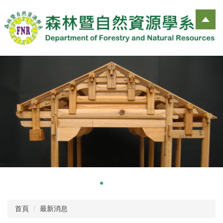
跳
到
主
要
內
容
區
首頁
最新消息