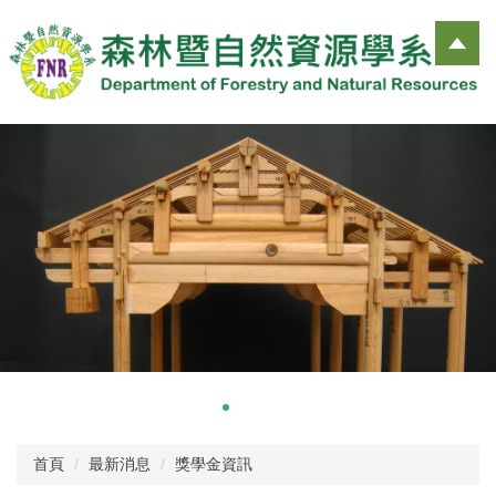
跳
到
主
要
內
容
區
首頁
最新消息
獎學金資訊